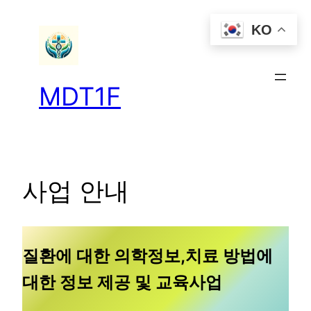
콘
KO
텐
츠
로
바
MDT1F
로
가
기
사업 안내
질환에 대한 의학정보,치료 방법에
대한 정보 제공 및 교육사업