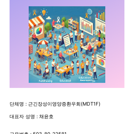
단체명 : 근긴장성이영양증환우회(MDT1F)
대표자 성명 : 채윤호
고유번호 : 503-80-22581