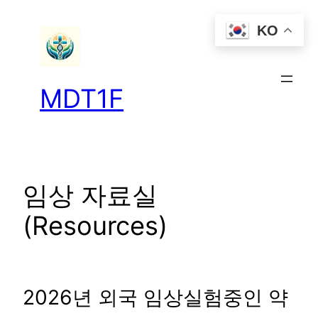
콘
KO
텐
츠
로
바
MDT1F
로
가
기
임상 자료실
(Resources)
2026년 외국 임상실험중인 약