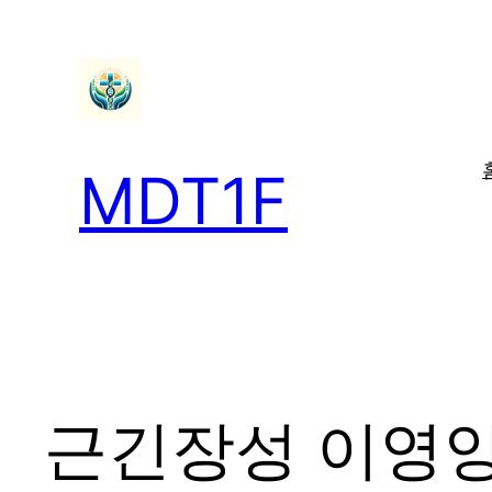
콘
텐
츠
로
바
MDT1F
로
가
기
근긴장성 이영양증 (