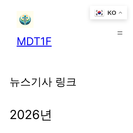
콘
KO
텐
츠
로
바
MDT1F
로
가
기
뉴스기사 링크
2026년