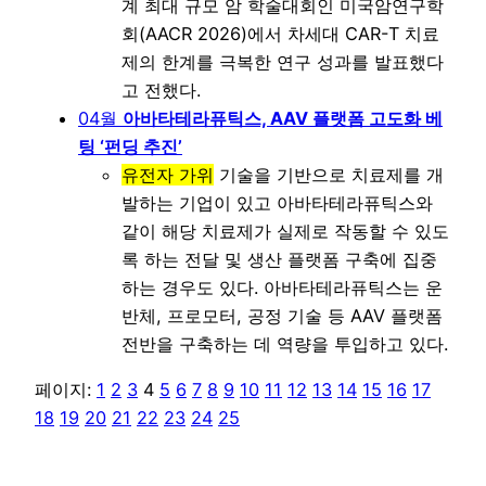
계 최대 규모 암 학술대회인 미국암연구학
회(AACR 2026)에서 차세대 CAR-T 치료
제의 한계를 극복한 연구 성과를 발표했다
고 전했다.
04월
아바타테라퓨틱스, AAV 플랫폼 고도화 베
팅 ‘펀딩 추진’
유전자 가위
기술을 기반으로 치료제를 개
발하는 기업이 있고 아바타테라퓨틱스와
같이 해당 치료제가 실제로 작동할 수 있도
록 하는 전달 및 생산 플랫폼 구축에 집중
하는 경우도 있다. 아바타테라퓨틱스는 운
반체, 프로모터, 공정 기술 등 AAV 플랫폼
전반을 구축하는 데 역량을 투입하고 있다.
페이지:
1
2
3
4
5
6
7
8
9
10
11
12
13
14
15
16
17
18
19
20
21
22
23
24
25