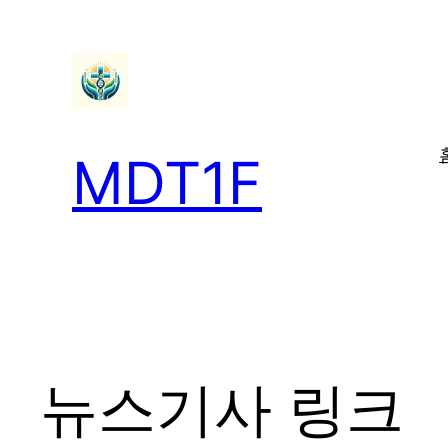
콘
텐
츠
로
바
MDT1F
로
가
기
뉴스기사 링크