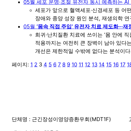
05월 세포 운명·조절 유전자 동시 예측하는 AI
세포가 앞으로 혈액세포·신경세포 등 어떤
장애와 종양 성장 원인 분석, 재생의학 
05월
‘몸속 직접 주입’ 유전자 치료 제도화···
희귀·난치질환 치료에 쓰이는 ‘몸 안에 
적용까지는 여전히 큰 장벽이 남아 있다는
개선은 제한적일 수밖에 없다는 분석이다
페이지:
1
2
3
4
5
6
7
8
9
10
11
12
13
14
15
16
17
1
단체명 : 근긴장성이영양증환우회(MDT1F)