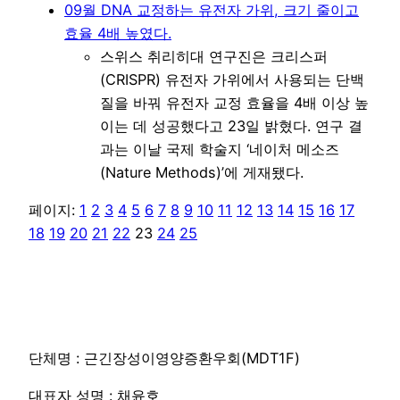
09월 DNA 교정하는 유전자 가위, 크기 줄이고
효율 4배 높였다.
스위스 취리히대 연구진은 크리스퍼
(CRISPR) 유전자 가위에서 사용되는 단백
질을 바꿔 유전자 교정 효율을 4배 이상 높
이는 데 성공했다고 23일 밝혔다. 연구 결
과는 이날 국제 학술지 ‘네이처 메소즈
(Nature Methods)’에 게재됐다.
페이지:
1
2
3
4
5
6
7
8
9
10
11
12
13
14
15
16
17
18
19
20
21
22
23
24
25
단체명 : 근긴장성이영양증환우회(MDT1F)
대표자 성명 : 채윤호