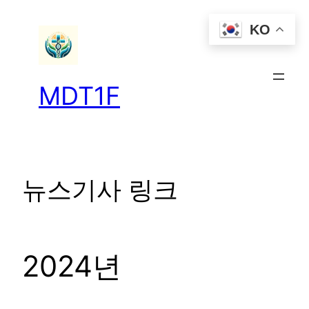
콘
KO
텐
츠
로
바
MDT1F
로
가
기
뉴스기사 링크
2024년