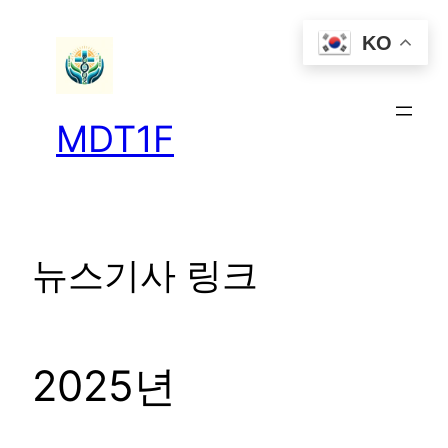
콘
KO
텐
츠
로
바
MDT1F
로
가
기
뉴스기사 링크
2025년