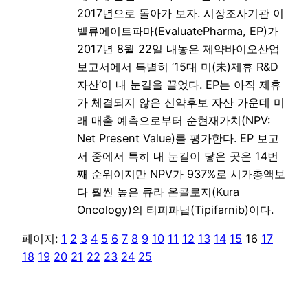
2017년으로 돌아가 보자. 시장조사기관 이
밸류에이트파마(EvaluatePharma, EP)가
2017년 8월 22일 내놓은 제약바이오산업
보고서에서 특별히 ’15대 미(未)제휴 R&D
자산’이 내 눈길을 끌었다. EP는 아직 제휴
가 체결되지 않은 신약후보 자산 가운데 미
래 매출 예측으로부터 순현재가치(NPV:
Net Present Value)를 평가한다. EP 보고
서 중에서 특히 내 눈길이 닿은 곳은 14번
째 순위이지만 NPV가 937%로 시가총액보
다 훨씬 높은 큐라 온콜로지(Kura
Oncology)의 티피파닙(Tipifarnib)이다.
페이지:
1
2
3
4
5
6
7
8
9
10
11
12
13
14
15
16
17
18
19
20
21
22
23
24
25