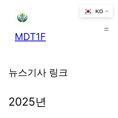
콘
KO
텐
츠
로
바
MDT1F
로
가
기
뉴스기사 링크
2025년