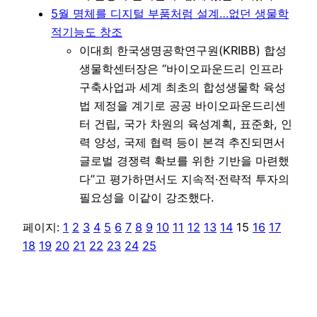
5월 명체를 디지털 부품처럼 설계…없던 생물학
적기능도 창조
이대희 한국생명공학연구원(KRIBB) 합성
생물학센터장은 “바이오파운드리 인프라
구축사업과 세계 최초의 합성생물학 육성
법 제정을 계기로 공공 바이오파운드리센
터 건립, 국가 차원의 육성계획, 표준화, 인
력 양성, 국제 협력 등이 본격 추진되면서
글로벌 경쟁력 확보를 위한 기반을 마련했
다”고 평가하면서도 지속적·전략적 투자의
필요성을 이같이 강조했다.
페이지:
1
2
3
4
5
6
7
8
9
10
11
12
13
14
15
16
17
18
19
20
21
22
23
24
25