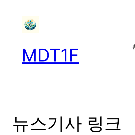
콘
텐
츠
로
바
MDT1F
로
가
기
뉴스기사 링크