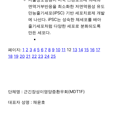
면역거부반응을 최소화한 저면역원성 유도
만능줄기세포(iPSC) 기반 세포치료제 개발
에 나선다. iPSC는 성숙한 체세포를 배아
줄기세포처럼 다양한 세포로 분화되도록
만든 세포다.
페이지:
1
2
3
4
5
6
7
8
9
10
11
12
13
14
15
16
17
18
19
20
21
22
23
24
25
단체명 : 근긴장성이영양증환우회(MDT1F)
대표자 성명 : 채윤호