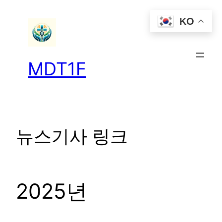
콘
KO
텐
츠
로
바
MDT1F
로
가
기
뉴스기사 링크
2025년