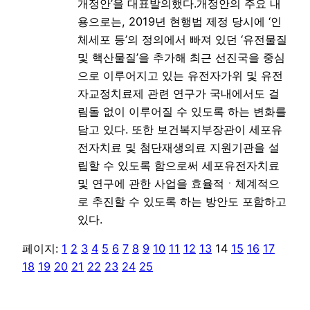
개정안’을 대표발의했다.개정안의 주요 내
용으로는, 2019년 현행법 제정 당시에 ‘인
체세포 등’의 정의에서 빠져 있던 ‘유전물질
및 핵산물질’을 추가해 최근 선진국을 중심
으로 이루어지고 있는 유전자가위 및 유전
자교정치료제 관련 연구가 국내에서도 걸
림돌 없이 이루어질 수 있도록 하는 변화를
담고 있다. 또한 보건복지부장관이 세포유
전자치료 및 첨단재생의료 지원기관을 설
립할 수 있도록 함으로써 세포유전자치료
및 연구에 관한 사업을 효율적ㆍ체계적으
로 추진할 수 있도록 하는 방안도 포함하고
있다.
페이지:
1
2
3
4
5
6
7
8
9
10
11
12
13
14
15
16
17
18
19
20
21
22
23
24
25