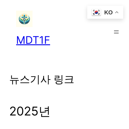
콘
KO
텐
츠
로
바
MDT1F
로
가
기
뉴스기사 링크
2025년